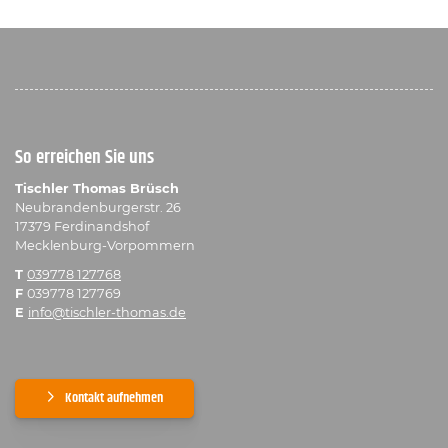
So erreichen Sie uns
Tischler Thomas Brüsch
Neubrandenburgerstr. 26
17379 Ferdinandshof
Mecklenburg-Vorpommern
T
039778 127768
F
039778 127769
E
info@tischler-thomas.de
Kontakt aufnehmen