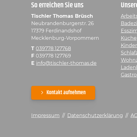
So erreichen Sie uns
Unser
Tischler Thomas Brüsch
Arbeit
Neubrandenburgerstr. 26
Badez
17379 Ferdinandshof
Esszi
Mecklenburg-Vorpommern
Küche
Kinde
T
039778 127768
Schla
F
039778 127769
Wohn
E
info@tischler-thomas.de
Laden
Gastro
Kontakt aufnehmen
Impressum
//
Datenschutzerklärung
//
A