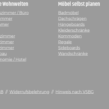
e Wohnwelten
Möbel selbst planen
szimmer / Büro
Badmöbel
immer
Dachschrägen
mmer
Hängeboards
Kleiderschränke
rzimmer
Kommoden
fzimmer
Regale
zimmer
Sideboards
bau
Wandschränke
nomie / Hotel
GB
//
Widerrufsbelehrung
//
Hinweis nach VSBG