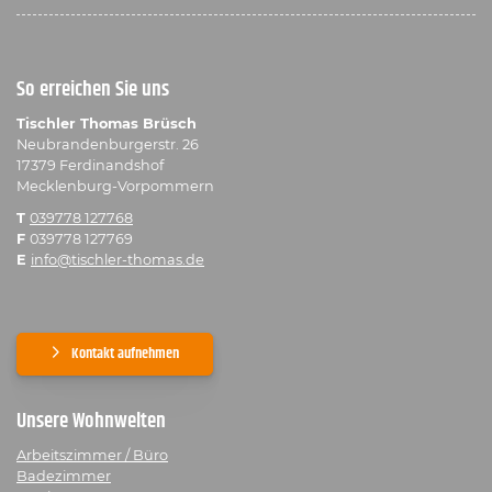
So erreichen Sie uns
Tischler Thomas Brüsch
Neubrandenburgerstr. 26
17379 Ferdinandshof
Mecklenburg-Vorpommern
T
039778 127768
F
039778 127769
E
info@tischler-thomas.de
Kontakt aufnehmen
Unsere Wohnwelten
Arbeitszimmer / Büro
Badezimmer