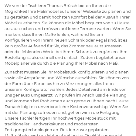
Wir von der Tischlerei Thomas Brüsch bieten Ihnen die
Möglichkeit Ihre Maßmöbel auf unserer Webseite zu planen und
zu gestalten und damit höchsten Komfort bei der Auswahl Ihrer
Möbel zu erhalten. Sie können die Möbel bequem von zu Hause
aus aussuchen und müssen auf keine Termine warten. Wenn Sie
merken, dass Ihnen Maße fehlen, während Sie am
Konfigurieren von Ihrem neuen Schrank oder Regal sind, ist es
kein großer Aufwand für Sie, das Zimmer neu auszumessen
oder die fehlenden Werte bei Ihrem Schrank zu ergänzen. Ihre
Bestellung ist also schnell und einfach. Zudem begleitet unser
Möbelplaner Sie durch die Planung Ihrer Möbel nach Maß.
Zunächst müssen Sie Ihr Möbelstück konfigurieren und planen
sowie alle Ansprüche und Wünsche auswählen. Sie können von
der Form über Farbe bis hin zu Verzierungen alles frei in
unserem Konfigurator wählen. Jedes Detail wird am Ende von
uns genauso umgesetzt. Wir prüfen im Anschluss die Planung
und kommen bei Problemen auch gerne zu Ihnen nach Hause.
Danach folgt ein unverbindlicher Kostenvoranschlag. Wenn Sie
mit der Planung zufrieden sind, gehen wir in die Fertigung.
Unsere Tischler fertigen Ihr hochwertiges Möbelstück mit
traditioneller Handwerkskunst und modernsten
Fertigungstechnologien an. Bei den zuvor geplanten
Maßmöbeln wird nur Material mit bester Qualität verwendet.