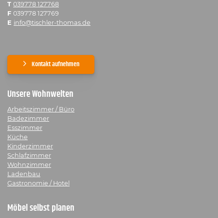
T
039778 127768
F
039778 127769
E
info@tischler-thomas.de
Kontakt aufnehmen
Unsere Wohnwelten
Arbeitszimmer / Büro
Badezimmer
Esszimmer
Küche
Kinderzimmer
Schlafzimmer
Wohnzimmer
Ladenbau
Gastronomie / Hotel
Möbel selbst planen