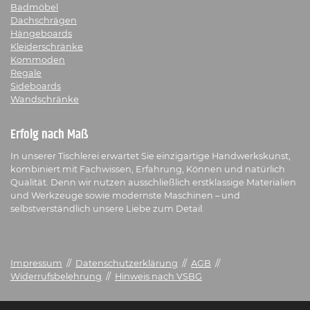
Badmöbel
Dachschrägen
Hängeboards
Kleiderschränke
Kommoden
Regale
Sideboards
Wandschränke
Erfolg nach Maß
In unserer Tischlerei erwartet Sie einzigartige Handwerkskunst,
kombiniert mit Fachwissen, Erfahrung, Können und natürlich
Qualität. Denn wir nutzen ausschließlich erstklassige Materialien
und Werkzeuge sowie modernste Maschinen – und
selbstverständlich unsere Liebe zum Detail.
Impressum
//
Datenschutzerklärung
//
AGB
//
Widerrufsbelehrung
//
Hinweis nach VSBG