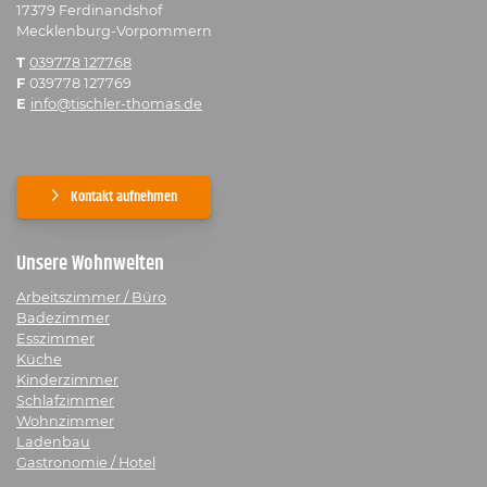
17379 Ferdinandshof
Mecklenburg-Vorpommern
T
039778 127768
F
039778 127769
E
info@tischler-thomas.de
Kontakt aufnehmen
Unsere Wohnwelten
Arbeitszimmer / Büro
Badezimmer
Esszimmer
Küche
Kinderzimmer
Schlafzimmer
Wohnzimmer
Ladenbau
Gastronomie / Hotel