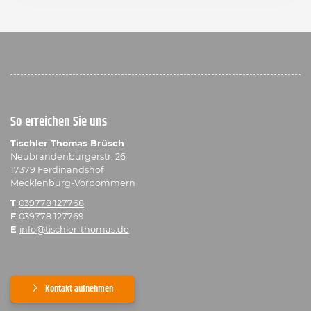
So erreichen Sie uns
Tischler Thomas Brüsch
Neubrandenburgerstr. 26
17379 Ferdinandshof
Mecklenburg-Vorpommern
T
039778 127768
F
039778 127769
E
info@tischler-thomas.de
Kontakt aufnehmen