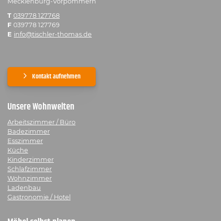
Mecklenburg-Vorpommern
T
039778 127768
F
039778 127769
E
info@tischler-thomas.de
Kontakt aufnehmen
Unsere Wohnwelten
Arbeitszimmer / Büro
Badezimmer
Esszimmer
Küche
Kinderzimmer
Schlafzimmer
Wohnzimmer
Ladenbau
Gastronomie / Hotel