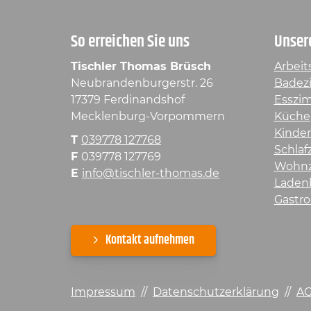
So erreichen Sie uns
Unser
Tischler Thomas Brüsch
Arbeit
Neubrandenburgerstr. 26
Badez
17379 Ferdinandshof
Esszi
Mecklenburg-Vorpommern
Küche
Kinde
T
039778 127768
Schla
F
039778 127769
Wohn
E
info@tischler-thomas.de
Laden
Gastro
Kontakt aufnehmen
Impressum
//
Datenschutzerklärung
//
A