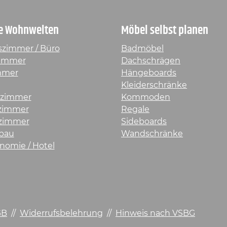
e Wohnwelten
Möbel selbst planen
szimmer / Büro
Badmöbel
immer
Dachschrägen
mmer
Hängeboards
Kleiderschränke
rzimmer
Kommoden
fzimmer
Regale
zimmer
Sideboards
bau
Wandschränke
nomie / Hotel
GB
//
Widerrufsbelehrung
//
Hinweis nach VSBG