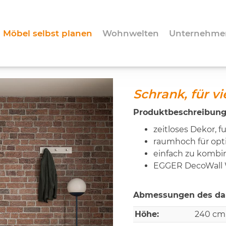
Möbel selbst planen
Wohnwelten
Unternehme
Schrank, für v
Produktbeschreibung
zeitloses Dekor, 
raumhoch für op
einfach zu kombi
EGGER DecoWall 
Abmessungen des dar
Höhe:
240 cm