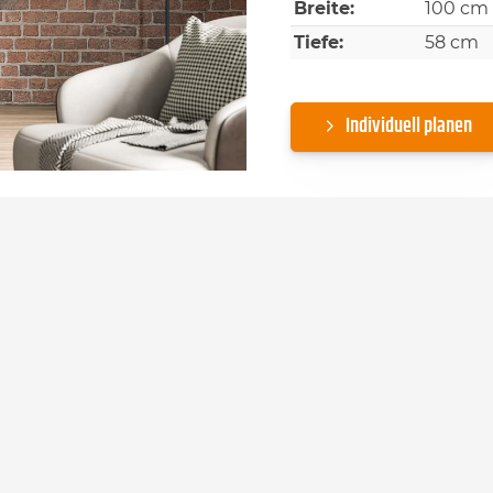
Breite:
100 cm
Tiefe:
58 cm
Individuell planen