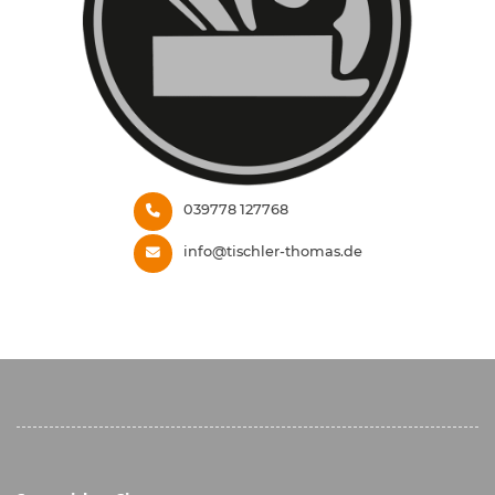
039778 127768
info@tischler-thomas.de