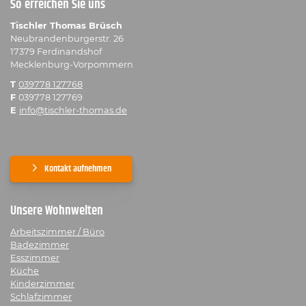
So erreichen Sie uns
Tischler Thomas Brüsch
Neubrandenburgerstr. 26
17379 Ferdinandshof
Mecklenburg-Vorpommern
T
039778 127768
F
039778 127769
E
info@tischler-thomas.de
Kontakt aufnehmen
Unsere Wohnwelten
Arbeitszimmer / Büro
Badezimmer
Esszimmer
Küche
Kinderzimmer
Schlafzimmer