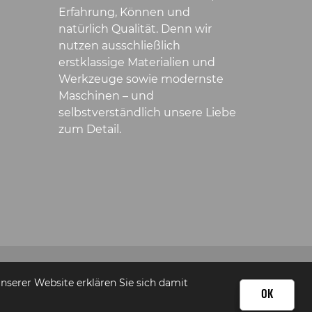
Erfahrung, Können und
natürlich Qualität. Denn wir
nutzen ausschließlich
erstklassige Materialien und
Werkzeuge sowie modernste
Maschinen – und
selbstverständlich unsere Liebe
zum Detail.
serer Website erklären Sie sich damit
OK