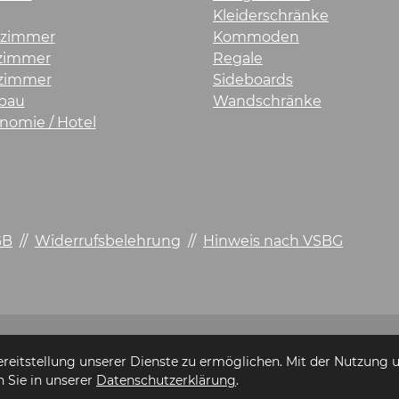
Kleiderschränke
rzimmer
Kommoden
fzimmer
Regale
zimmer
Sideboards
bau
Wandschränke
nomie / Hotel
GB
//
Widerrufsbelehrung
//
Hinweis nach VSBG
itstellung unserer Dienste zu ermöglichen. Mit der Nutzung un
n Sie in unserer
Datenschutzerklärung
.