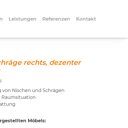
n
Leistungen
Referenzen
Kontakt
hräge rechts, dezenter
k
:
g von Nischen und Schrägen
e Raumsituation
tattung
gestellten Möbels: