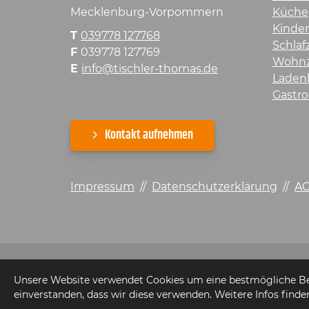
Mecklenburg-Vorpommern
Küche
Kinde
T
039778 127768
Schla
F
039778 127769
Wohn
E
info@tischler-thomas.de
Laden
Gastro
Kontakt aufnehmen
Impressum
//
Datenschutzerklärung
//
A
Unsere Website verwendet Cookies um eine bestmögliche Bere
© 2026 - Tischler Thomas Brüsch
einverstanden, dass wir diese verwenden. Weitere Infos finde