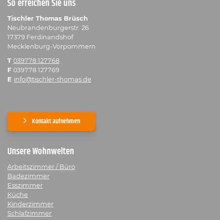
So erreichen Sie uns
Tischler Thomas Brüsch
Neubrandenburgerstr. 26
17379 Ferdinandshof
Mecklenburg-Vorpommern
T
039778 127768
F
039778 127769
E
info@tischler-thomas.de
Kontakt aufnehmen
Unsere Wohnwelten
Arbeitszimmer / Büro
Badezimmer
Esszimmer
Küche
Kinderzimmer
Schlafzimmer