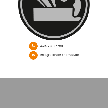
039778 127768
info@tischler-thomas.de