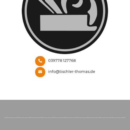
039778 127768
info@tischler-thomas.de