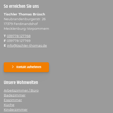
So erreichen Sie uns
Tischler Thomas Brüsch
Neubrandenburgerstr. 26
17379 Ferdinandshof
Mecklenburg-Vorpommern
T
039778 127768
F
039778 127769
E
info@tischler-thomas.de
Kontakt aufnehmen
Unsere Wohnwelten
Arbeitszimmer / Büro
Badezimmer
Esszimmer
Küche
Kinderzimmer