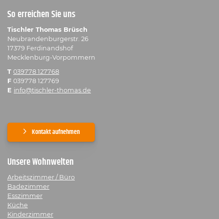
So erreichen Sie uns
Tischler Thomas Brüsch
Neubrandenburgerstr. 26
17379 Ferdinandshof
Mecklenburg-Vorpommern
T
039778 127768
F
039778 127769
E
info@tischler-thomas.de
Kontakt aufnehmen
Unsere Wohnwelten
Arbeitszimmer / Büro
Badezimmer
Esszimmer
Küche
Kinderzimmer