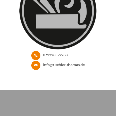
039778 127768
info@tischler-thomas.de