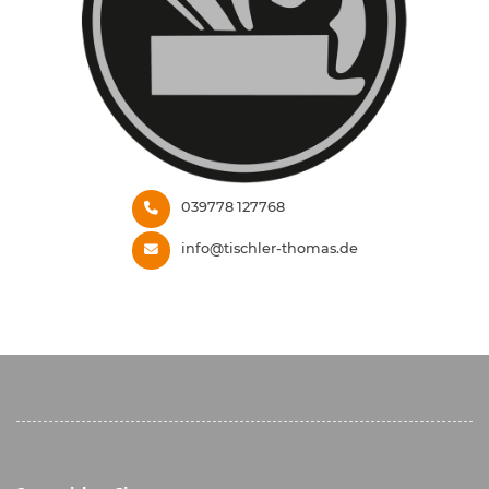
039778 127768
info@tischler-thomas.de