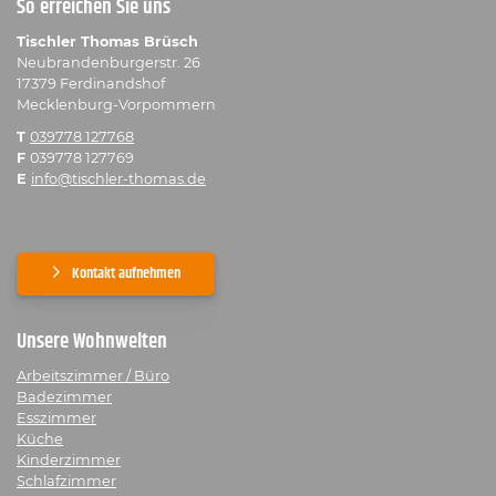
So erreichen Sie uns
Tischler Thomas Brüsch
Neubrandenburgerstr. 26
17379 Ferdinandshof
Mecklenburg-Vorpommern
T
039778 127768
F
039778 127769
E
info@tischler-thomas.de
Kontakt aufnehmen
Unsere Wohnwelten
Arbeitszimmer / Büro
Badezimmer
Esszimmer
Küche
Kinderzimmer
Schlafzimmer