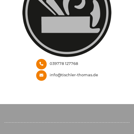
039778 127768
info@tischler-thomas.de