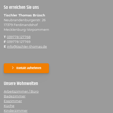
So erreichen Sie uns
Tischler Thomas Brüsch
Neubrandenburgerstr. 26
17379 Ferdinandshof
Mecklenburg-Vorpommern
T
039778 127768
F
039778 127769
E
info@tischler-thomas.de
Kontakt aufnehmen
Unsere Wohnwelten
Arbeitszimmer / Büro
Badezimmer
Esszimmer
Küche
Kinderzimmer