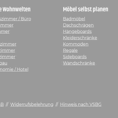
e Wohnwelten
Möbel selbst planen
szimmer / Büro
Badmöbel
immer
Dachschrägen
mmer
Hängeboards
Kleiderschränke
rzimmer
Kommoden
fzimmer
Regale
zimmer
Sideboards
bau
Wandschränke
nomie / Hotel
GB
//
Widerrufsbelehrung
//
Hinweis nach VSBG