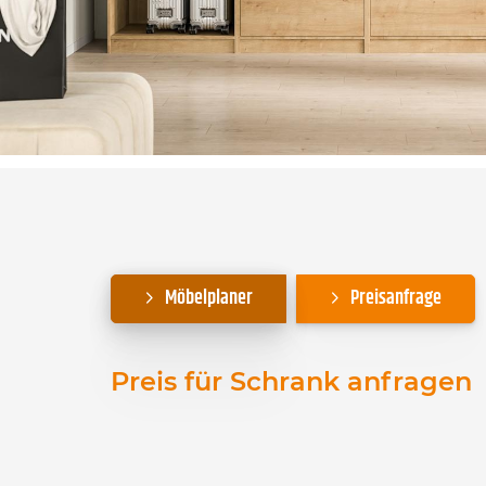
Möbelplaner
Preisanfrage
Preis für Schrank anfragen