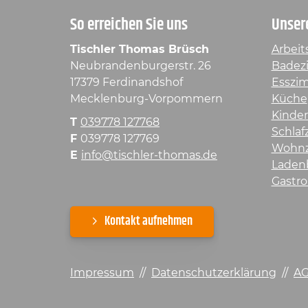
So erreichen Sie uns
Unser
Tischler Thomas Brüsch
Arbeit
Neubrandenburgerstr. 26
Badez
17379 Ferdinandshof
Esszi
Mecklenburg-Vorpommern
Küche
Kinde
T
039778 127768
Schla
F
039778 127769
Wohn
E
info@tischler-thomas.de
Laden
Gastro
Kontakt aufnehmen
Impressum
//
Datenschutzerklärung
//
A