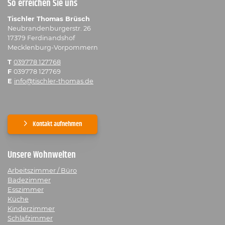
So erreichen Sie uns
Tischler Thomas Brüsch
Neubrandenburgerstr. 26
17379 Ferdinandshof
Mecklenburg-Vorpommern
T
039778 127768
F
039778 127769
E
info@tischler-thomas.de
Kontakt aufnehmen
Unsere Wohnwelten
Arbeitszimmer / Büro
Badezimmer
Esszimmer
Küche
Kinderzimmer
Schlafzimmer