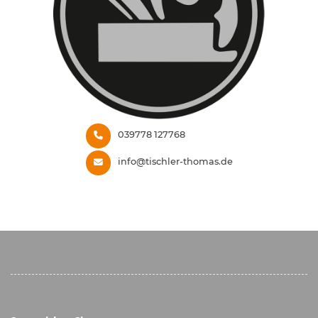
039778 127768
info@tischler-thomas.de