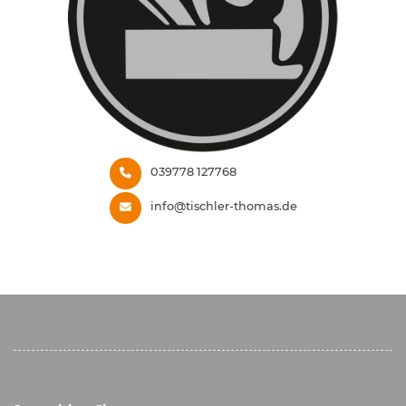
039778 127768
info@tischler-thomas.de