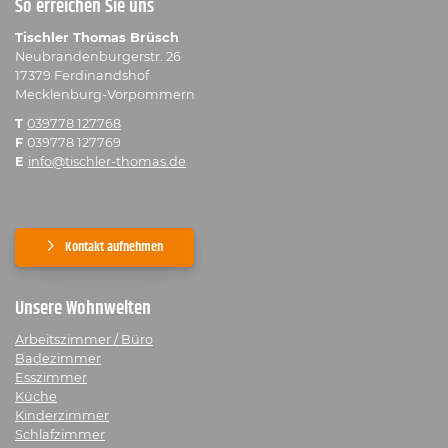
So erreichen Sie uns
Tischler Thomas Brüsch
Neubrandenburgerstr. 26
17379 Ferdinandshof
Mecklenburg-Vorpommern
T
039778 127768
F
039778 127769
E
info@tischler-thomas.de
Kontakt aufnehmen
Unsere Wohnwelten
Arbeitszimmer / Büro
Badezimmer
Esszimmer
Küche
Kinderzimmer
Schlafzimmer